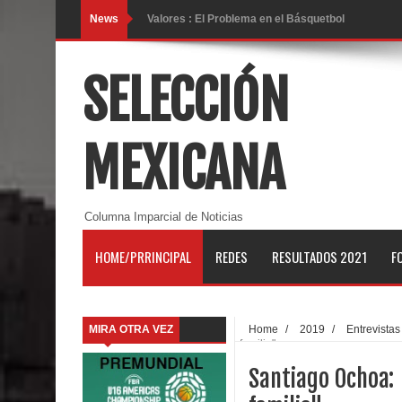
News
Valores : El Problema en el Básquetbol
Reflexión: "Soy profesor de educación física"
SELECCIÓN
Trayectoria de Manuel Raga, el máximo exponent
Ana Zesati, bronce juvenil mexicana ya esta en 
MEXICANA
Las metas de Juan Toscano en la NBA (21-22)
Ramón Díaz y Capitanes listos para el reto de la 
Columna Imparcial de Noticias
Ademeba crea Comisión de Clubes y Minibasket
HOME/PRRINCIPAL
REDES
RESULTADOS 2021
F
La trayectoria ganadora del entrenador Ignacio M
Juan Anderson: "Stephen Curry es el mejor jugad
MIRA OTRA VEZ
Home
/
2019
/
Entrevistas
familia"
La liga femenil de baloncesto de Chihuahua tendr
Santiago Ochoa:
Gustavo Ayón debuta en Puerto Rico con Capitane