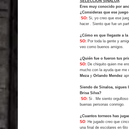
SELECCIÓN SINALOA
Eres muy conocido por anot
¿Consideras que ese juego 
SO:
Si, yo creo que ese jueg
hacer . Siento que fue un par
¿Cómo es que llegaste a la
SO:
Por toda la gente y amigo
veo como buenos amigos.
¿Quién fue o fueron tus pr
SO:
De chiquito quien me ense
mucho con la ayuda que me
Meza
y
Orlando Mendez
apr
Siendo de Sinaloa, sigues 
Brisa Silva?
SO:
Si . Me siento orgullos
buenas personas conmigo.
¿Cuantos torneos has jugad
SO
: He jugado creo que cinc
una final de escolares en 6t