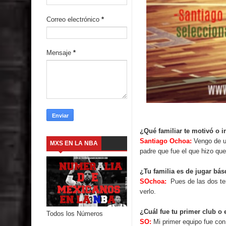
Correo electrónico
*
Mensaje
*
¿Qué familiar te motivó o i
Santiago Ochoa:
Vengo de u
MXS EN LA NBA
padre que fue el que hizo que
¿Tu familia es de jugar bá
SOchoa:
Pues de las dos te
verlo.
¿Cuál fue tu primer club o
Todos los Números
SO:
Mi primer equipo fue con