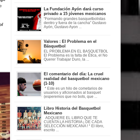
e
La Fundación Ayón dará curso
privado a 15 jóvenes mexicanos
“Formando grandes basquetbolistas
dentro y fuera de la cancha” Gustavo
ol
Ayón, Gustavo Ayon ...
Valores : El Problema en el
Básquetbol
EL PROBLEMA EN EL BASQUETBOL
El Problema es la falta de Ética, el No
Querer Trabajar Duro, la ...
El comentario del día: La cruel
realidad del basquetbol mexicano
(1-10)
* Este es un hilo de cometarios de
usuarios y aficionados al basquet
(esperemos que no bots, que ...
Libro Historia del Basquetbol
Mexicano
ADQUIERE EL LIBRO QUE TE
CUENTA LA HISTORIA ¡ DE CADA
SELECCIÓN MEXICANA ! * El libro,
escrito ...