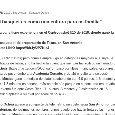
2019
,
Entrevistas
,
Santiago Ochoa
 básquet es como una cultura para mi familia"
tbol mexicano
loa, y tiene experiencia en el Centrobasket U15 de 2018, donde ganó la
n u16, bronce en el premundial 2021
básquetbol de preparatoria de Texas, en San Antonio.
este LINK:
https://bit.ly/2PZKIeJ
ó, (1.92 metros) pero como siempre jugó en categorías mayores a la suya, le
023
litador de balón, y lo ha hecho tan bien, que siempre ha recibido un llamado 
Ochoa
(
https://twitter.com/SOchoa40
), pasó por filtros municipales, escolares,
 tarde puso rumbo a la
Academia Conade,
y de ahí el salto a la selección
e
México
ganó la medalla de plata, colaborando con 4.0 puntos, 1.8 rebotes 
 en 11.8 minutos en cancha, más notable aún porque en el concurso era un año
a Ademeba Chiapas
 evento fue ante Costa Rica, (11 puntos, 3 rebotes y 2 asistencias en 18
xico aplastó a su rival por score de 95 a 38.
bol
go Ochoa
agregó a su reporte de telemetría, un vuelo hacia
San Antonio
, pa
tonian
, donde muchos nombres latinos puede que hagan frotarse las manos
onales en
México,
pero no, todos son estadounidenses, a excepción de
Santi