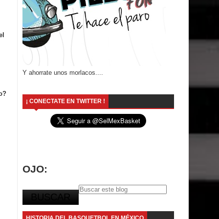
el
Y ahorrate unos morlacos....
o?
¡ CONECTATE EN TWITTER !
OJO:
HISTORIA DEL BASQUETBOL EN MÉXICO