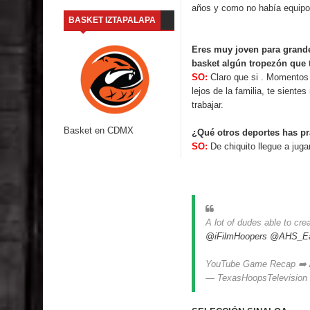
años y como no había equipo
BASKET IZTAPALAPA
Eres muy joven para grand
basket algún tropezón que 
SO:
Claro que si . Momentos
lejos de la familia, te sient
trabajar.
Basket en CDMX
¿Qué otros deportes has p
SO:
De chiquito llegue a ju
A lot of dudes able to cre
@iFilmHoopers
@AHS_Ea
YouTube Game Recap ➡️
— TexasHoopsTelevisio