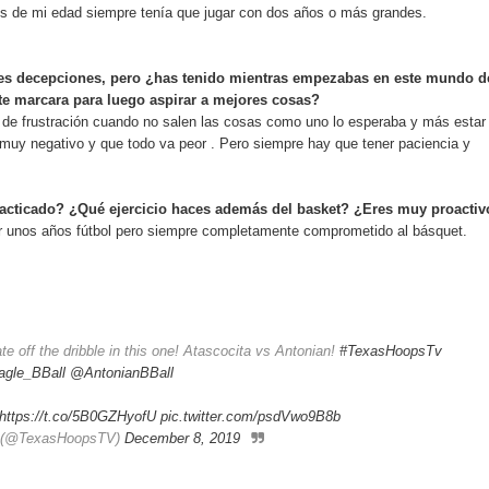
s de mi edad siempre tenía que jugar con dos años o más grandes.
es decepciones, pero ¿has tenido mientras empezabas en este mundo d
te marcara para luego aspirar a mejores cosas?
 de frustración cuando no salen las cosas como uno lo esperaba y más estar
es muy negativo y que todo va peor . Pero siempre hay que tener paciencia y
racticado? ¿Qué ejercicio haces además del basket? ¿Eres muy proactiv
gar unos años fútbol pero siempre completamente comprometido al básquet.
ate off the dribble in this one! Atascocita vs Antonian!
#TexasHoopsTv
gle_BBall
@AntonianBBall
https://t.co/5B0GZHyofU
pic.twitter.com/psdVwo9B8b
n (@TexasHoopsTV)
December 8, 2019