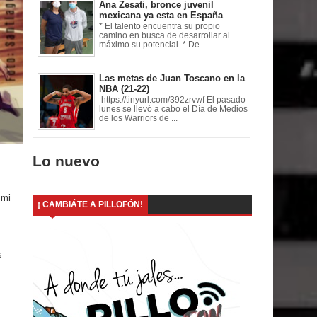
Ana Zesati, bronce juvenil
mexicana ya esta en España
* El talento encuentra su propio
camino en busca de desarrollar al
máximo su potencial. * De ...
Las metas de Juan Toscano en la
NBA (21-22)
https://tinyurl.com/392zrvwf El pasado
lunes se llevó a cabo el Día de Medios
de los Warriors de ...
Lo nuevo
 mi
¡ CAMBIÁTE A PILLOFÓN!
s
s