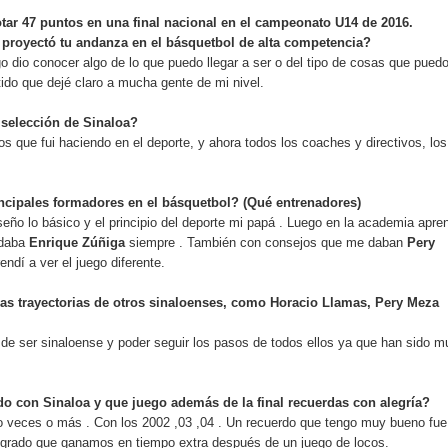
ar 47 puntos en una final nacional en el campeonato U14 de 2016.
proyectó tu andanza en el básquetbol de alta competencia?
o dio conocer algo de lo que puedo llegar a ser o del tipo de cosas que pued
tido que dejé claro a mucha gente de mi nivel.
 selección de Sinaloa?
s que fui haciendo en el deporte, y ahora todos los coaches y directivos, los
incipales formadores en el básquetbol? (Qué entrenadores)
ño lo básico y el principio del deporte mi papá . Luego en la academia apre
 daba
Enrique Zúñiga
siempre . También con consejos que me daban
Pery
endí a ver el juego diferente.
las trayectorias de otros sinaloenses, como Horacio Llamas, Pery Meza
o de ser sinaloense y poder seguir los pasos de todos ellos ya que han sido m
o con Sinaloa y que juego además de la final recuerdas con alegría?
o veces o más . Con los 2002 ,03 ,04 . Un recuerdo que tengo muy bueno fue
o grado que ganamos en tiempo extra después de un juego de locos.