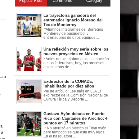
Popular Post
Comments
Category
La trayectoria ganadora del
entrenador Ignacio Moreno del
Tec de Monterrey
"Alumnos integrantes del Borregos
Monterrey de basquetbol y
entrenadores de otros equipos ...
Una reflexión muy seria sobre los
nuevos proyectos en México
* Antes nos quejabamos de la inacción
de los federativos, hoy, los procesos
estan llenos de ...
para
Exdirector de la CONADE,
inhabilitado por diez años
Pie de artículo: Lee más en LJA El
y
exdirector de la Comisión Nacional de
Cultura Física y Deporte ...
Gustavo Ayón debuta en Puerto
Rico con Capitanes de Arecibo: 4
puntos en 17 minutos
ra
* No aterrizó en México el Titán Ayón,
 a
pero tampoco es que esta muy lejos.
En el basquetbol ...
ago