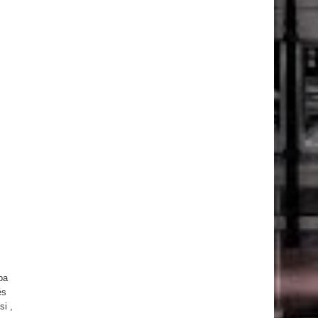
ba
és
si ,