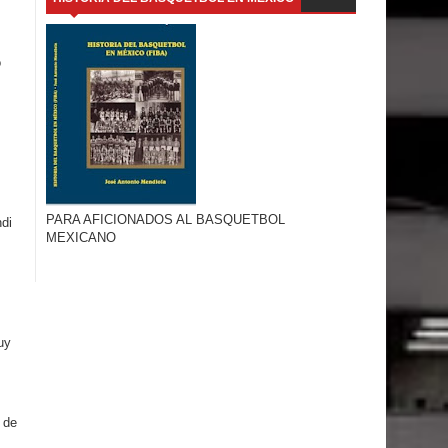
o
PARA AFICIONADOS AL BASQUETBOL
ndi
MEXICANO
uy
 de