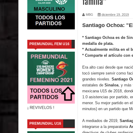
familia"
Consideran que hay fuga de talentos en Hidalgo
MBG
diciembre 19, 2019
El equipo campeón 3x3 nacional u18 ¡Conocélas!
Santiago Ochoa: "El
Una reflexión de las tantas que hay en el basque
* Santiago Ochoa es de Sina
medalla de plata.
PREMUNDIAL FEM U16
La larga lista de 20 colaboradores en la selecció
* Actualmente milita en el 
* Comparte el artículo con 
PreMundial u16 2021 : Revive todos los partidos
Era alto casi desde que naci
México ya tiene rivales para la Copa del Mundo 2
tocó siempre servir como faci
grandes niveles.
Santiago 
estatales de
Sinaloa
, y más
La LNBP será la primer liga 100% vacunada
mexicana U15 de 2018, dond
1.0 asistencias por partido,
Chiapas: Entrenadora Diana Amezcua renuncia 
menor. Su mejor partido en el
¡ REVIVELOS !
minutos) en un partido que Mé
Adriana Ramírez, una mujer entregada al básquet
A mediados de 2019,
Santia
PREMUNDIAL U16
integrarse a la preparatoria
An
directivos de clubes profesi