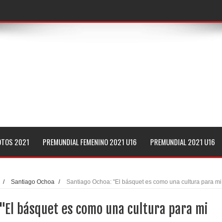
e azteca
España
G-League
OTOS 2021
PREMUNDIAL FEMENINO 2021 U16
PREMUNDIAL 2021 U16
oreno del Tec de Monterrey
or de la NBA"
/
Santiago Ochoa
/
Santiago Ochoa: "El básquet es como una cultura para mi
á 7 equipos en 2021
 "El básquet es como una cultura para mi
s de Arecibo: 4 puntos en 17 minutos