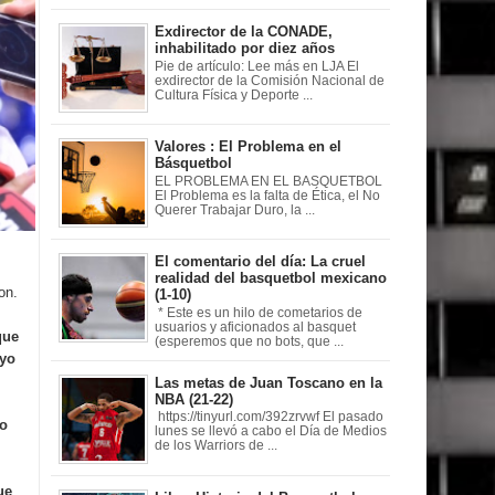
Exdirector de la CONADE,
inhabilitado por diez años
Pie de artículo: Lee más en LJA El
exdirector de la Comisión Nacional de
Cultura Física y Deporte ...
Valores : El Problema en el
Básquetbol
EL PROBLEMA EN EL BASQUETBOL
El Problema es la falta de Ética, el No
Querer Trabajar Duro, la ...
El comentario del día: La cruel
realidad del basquetbol mexicano
on.
(1-10)
* Este es un hilo de cometarios de
usuarios y aficionados al basquet
que
(esperemos que no bots, que ...
 yo
Las metas de Juan Toscano en la
NBA (21-22)
https://tinyurl.com/392zrvwf El pasado
o
lunes se llevó a cabo el Día de Medios
de los Warriors de ...
ue