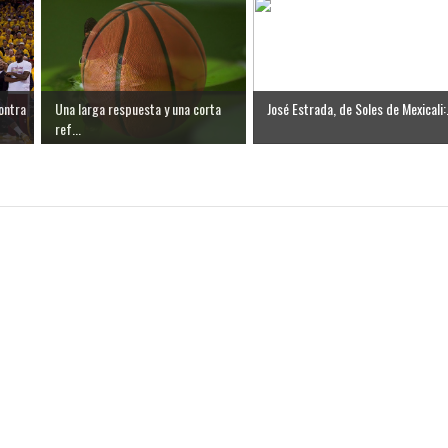
ontra
Una larga respuesta y una corta
José Estrada, de Soles de Mexicali:.
ref...