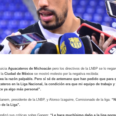
quicia
Aguacateros de Michoacán
pero los directivos de la LNBP se lo negar
 la
Ciudad de México
se mostró molesto por la negativa recibida:
ea la razón palpable. Pero sí sé de antemano que han pedido que para 
ateros en la Liga Nacional, la condición era que mi equipo de trabajo y
ce ya algo más personal”.
anem, presidente de la LNBP, y Alonso Izaguirre, Comisionado de la liga:
“N
 de la Liga”.
undizó sus críticas sobre Ganem:
“Le hace muchísimo daño a la liga porq