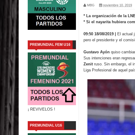
MBG
noviembre 10, 2019
El equipo campeón 3x3 nacional u18 ¡Conocélas!
* La organización de la LN
* Si el nayarita hubiera co
Una reflexión de las tantas que hay en el basque
09:50 18/08/2019 |
El actual 
La larga lista de 20 colaboradores en la selecció
pero el presidente y el comisi
PREMUNDIAL FEM U16
PreMundial u16 2021 : Revive todos los partidos
Gustavo Ayón
quiso cambiar 
Sus intenciones eran regresa
México ya tiene rivales para la Copa del Mundo 2
Zenit
ruso. Sin embargo, el i
Liga Profesional de aquel paí
La LNBP será la primer liga 100% vacunada
Chiapas: Entrenadora Diana Amezcua renuncia 
Adriana Ramírez, una mujer entregada al básquet
¡ REVIVELOS !
Valores : El Problema en el Básquetbol
PREMUNDIAL U16