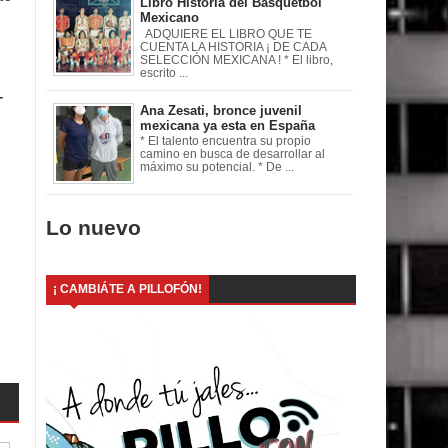
Libro Historia del Basquetbol
Mexicano
ADQUIERE EL LIBRO QUE TE
CUENTA LA HISTORIA ¡ DE CADA
SELECCIÓN MEXICANA ! * El libro,
escrito ...
-
Ana Zesati, bronce juvenil
mexicana ya esta en España
* El talento encuentra su propio
camino en busca de desarrollar al
máximo su potencial. * De ...
Lo nuevo
¡ CAMBIÁTE A PILLOFÓN!