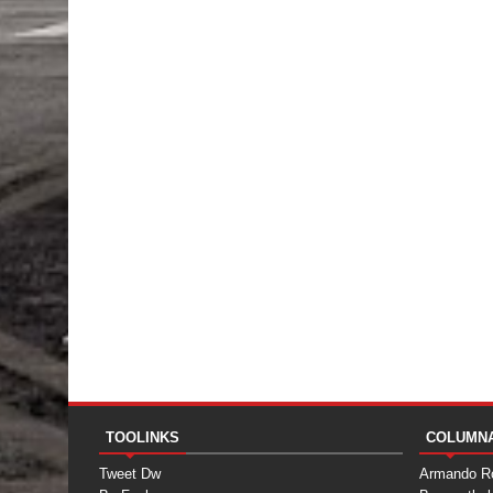
TOOLINKS
COLUMN
Tweet Dw
Armando R