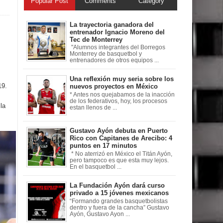
Popular Post
Comments
Category
La trayectoria ganadora del
entrenador Ignacio Moreno del
Tec de Monterrey
"Alumnos integrantes del Borregos
Monterrey de basquetbol y
entrenadores de otros equipos ...
Una reflexión muy seria sobre los
19.
nuevos proyectos en México
* Antes nos quejabamos de la inacción
de los federativos, hoy, los procesos
la
estan llenos de ...
Gustavo Ayón debuta en Puerto
Rico con Capitanes de Arecibo: 4
puntos en 17 minutos
* No aterrizó en México el Titán Ayón,
pero tampoco es que esta muy lejos.
En el basquetbol ...
La Fundación Ayón dará curso
privado a 15 jóvenes mexicanos
“Formando grandes basquetbolistas
dentro y fuera de la cancha” Gustavo
Ayón, Gustavo Ayon ...