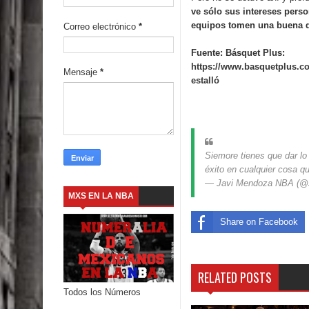
ve sólo sus intereses pers
equipos tomen una buena d
Correo electrónico
*
Fuente: Básquet Plus:
https://www.basquetplus.co
Mensaje
*
estalló
Siemore tienes que dar lo
éxito en cualquier cosa 
— Javi Mendoza NBA (
MXS EN LA NBA
Share on Facebook
RELATED POSTS
Todos los Números