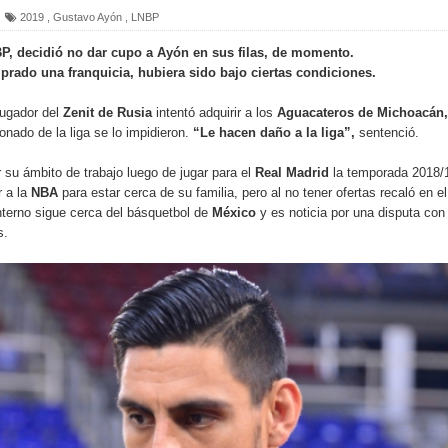
2019
,
Gustavo Ayón
,
LNBP
BP, decidió no dar cupo a Ayón en sus filas, de momento.
mprado una franquicia, hubiera sido bajo ciertas condiciones.
tbol mexicano
jugador del
Zenit de Rusia
intentó adquirir a los
Aguacateros de Michoacán,
n u16, bronce en el premundial 2021
onado de la liga se lo impidieron.
“Le hacen daño a la liga”,
sentenció.
su ámbito de trabajo luego de jugar para el
Real Madrid
la temporada 2018/
r a la
NBA
para estar cerca de su familia, pero al no tener ofertas recaló en el
023
nterno sigue cerca del básquetbol de
México
y es noticia por una disputa con 
s.
a Ademeba Chiapas
bol