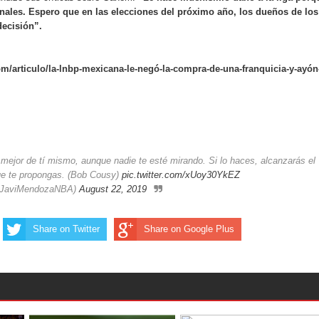
onales. Espero que en las elecciones del próximo año, los dueños de los
ecisión”.
m/articulo/la-lnbp-mexicana-le-negó-la-compra-de-una-franquicia-y-ayón
 mejor de tí mismo, aunque nadie te esté mirando. Si lo haces, alcanzarás el
que te propongas. (Bob Cousy)
pic.twitter.com/xUoy30YkEZ
@JaviMendozaNBA)
August 22, 2019
Share on Twitter
Share on Google Plus