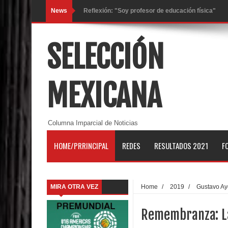
News
Reflexión: "Soy profesor de educación física"
Trayectoria de Manuel Raga, el máximo exponent
SELECCIÓN
Ana Zesati, bronce juvenil mexicana ya esta en 
Las metas de Juan Toscano en la NBA (21-22)
MEXICANA
Ramón Díaz y Capitanes listos para el reto de la 
Ademeba crea Comisión de Clubes y Minibasket
Columna Imparcial de Noticias
La trayectoria ganadora del entrenador Ignacio M
HOME/PRRINCIPAL
REDES
RESULTADOS 2021
F
Juan Anderson: "Stephen Curry es el mejor jugad
La liga femenil de baloncesto de Chihuahua tendr
MIRA OTRA VEZ
Home
/
2019
/
Gustavo A
Gustavo Ayón debuta en Puerto Rico con Capitane
Remembranza: La
Consideran que hay fuga de talentos en Hidalgo