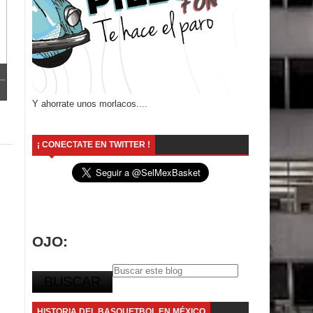
..
Y ahorrate unos morlacos....
¡ CONECTATE EN TWITTER !
OJO:
HISTORIA DEL BASQUETBOL EN MÉXICO