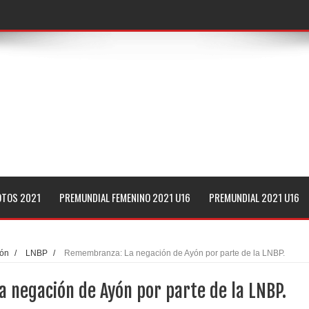
e azteca
España
G-League
oreno del Tec de Monterrey
OTOS 2021
PREMUNDIAL FEMENINO 2021 U16
PREMUNDIAL 2021 U16
or de la NBA"
á 7 equipos en 2021
yón
/
LNBP
/
Remembranza: La negación de Ayón por parte de la LNBP.
s de Arecibo: 4 puntos en 17 minutos
 negación de Ayón por parte de la LNBP.