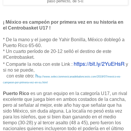
paso perfecto, de 5-0.
¡ México es campeón por primera vez en su historia en
el Centrobasket U17 !
* De la mano y el juego de Yahir Bonilla, México doblegó a
Puerto Rico 65-60.
* Un cuarto período de 20-12 selló el destino de este
#Centrobasket.
https://bit.ly/2YuEHsR
* Comparte la nota con este Link :
y
si no se puede,
con este otro:
h
ttp://www.seleccionmexicanadebaloncesto.com/2019/07/mexico-es-
campeon-por-primera-vez-en-su.html
Puerto Rico
es un gran equipo en la categoría U17, un rival
excelente que juega bien en ambos costados de la cancha,
pero al señalar al mejor, este año hay que señalar que ha
sido México, sin duda alguna. La localía no pesó esta vez
para los isleños, que si bien iban ganando en el medio
tiempo (30-28) y al tercer asalto (48 a 45), pero fueron los
nacionales quienes incluyeron todo el podería en el último