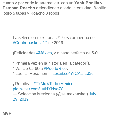
cuarto y por ende la arremetida, con un
Yahir Bonilla
y
Esteban Roacho
defendiendo a toda intensidad. Bonilla
logró 5 tapas y Roacho 3 robos.
La selección mexicana U17 es campeona del
#CentrobasketU17
de 2019.
¡Felicidades
#México
, y a paso perfecto de 5-0!
* Primera vez en la historia en la categoría
* Venció 65-60 a
#PuertoRico
,
* Leer El Resumen :
https://t.co/hYCAErLJ3q
¡ Retuitea !
#TxMx
#TodoxMexico
pic.twitter.com/LufHYNso7C
— Selección Mexicana (@selmexbasket)
July
29, 2019
MVP