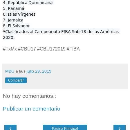
4. República Dominicana 

5. Panamá

6. Islas Vírgenes

7. Jamaica

8. El Salvador

*Clasificados al Campeonato FIBA Sub-18 de las Américas 
2020.
#TxMx #CBU17 #CBU172019 #FIBA
MBG
a la/s
julio 29, 2019
Compartir
No hay comentarios.:
Publicar un comentario
‹
›
Página Principal