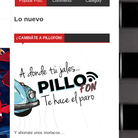
Popular Post
Comments
Category
Lo nuevo
¡ CAMBIÁTE A PILLOFÓN!
Y ahorrate unos morlacos....