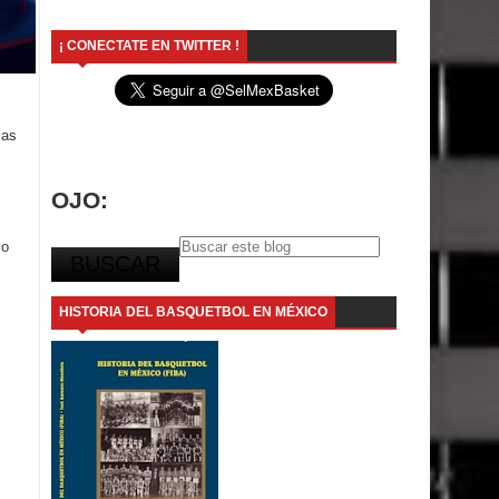
¡ CONECTATE EN TWITTER !
las
OJO:
zo
HISTORIA DEL BASQUETBOL EN MÉXICO