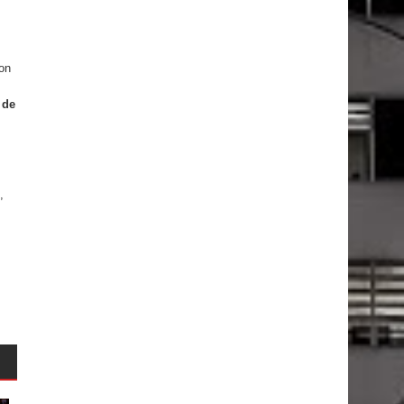
con
 de
,