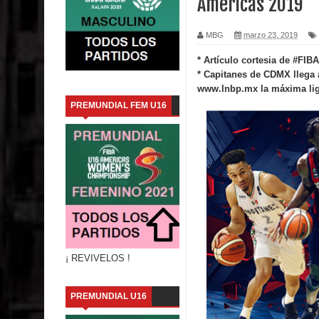
Américas 2019
Consideran que hay fuga de talentos en Hidalgo
MBG
marzo 23, 2019
El equipo campeón 3x3 nacional u18 ¡Conocélas!
* Artículo cortesia de #FIB
* Capitanes de CDMX llega 
Una reflexión de las tantas que hay en el basque
www.lnbp.mx la máxima lig
PREMUNDIAL FEM U16
La larga lista de 20 colaboradores en la selecció
PreMundial u16 2021 : Revive todos los partidos
México ya tiene rivales para la Copa del Mundo 2
La LNBP será la primer liga 100% vacunada
Chiapas: Entrenadora Diana Amezcua renuncia 
¡ REVIVELOS !
Adriana Ramírez, una mujer entregada al básquet
PREMUNDIAL U16