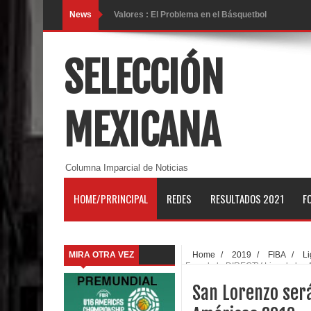
News
Valores : El Problema en el Básquetbol
Reflexión: "Soy profesor de educación física"
SELECCIÓN
Trayectoria de Manuel Raga, el máximo exponent
Ana Zesati, bronce juvenil mexicana ya esta en 
MEXICANA
Las metas de Juan Toscano en la NBA (21-22)
Ramón Díaz y Capitanes listos para el reto de la 
Columna Imparcial de Noticias
Ademeba crea Comisión de Clubes y Minibasket
HOME/PRRINCIPAL
REDES
RESULTADOS 2021
F
La trayectoria ganadora del entrenador Ignacio M
Juan Anderson: "Stephen Curry es el mejor jugad
MIRA OTRA VEZ
Home
/
2019
/
FIBA
/
Li
Four de la DIRECTV Liga de las
La liga femenil de baloncesto de Chihuahua tendr
San Lorenzo será
Gustavo Ayón debuta en Puerto Rico con Capitane