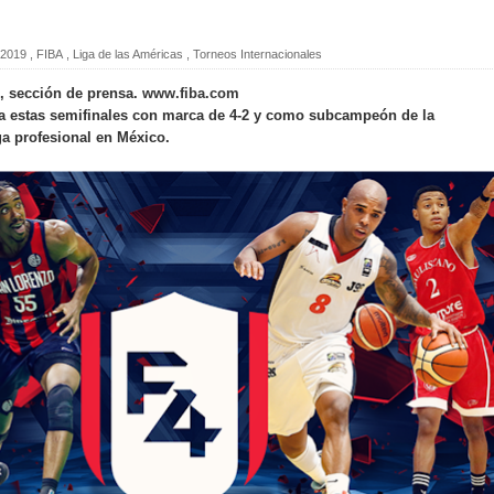
2019
,
FIBA
,
Liga de las Américas
,
Torneos Internacionales
A, sección de prensa.
www.fiba.com
a estas semifinales con marca de 4-2 y como subcampeón de la
tbol mexicano
a profesional en México.
n u16, bronce en el premundial 2021
023
a Ademeba Chiapas
bol