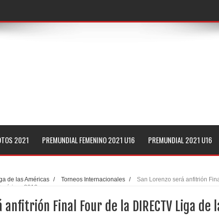
e azteca
España
G-League
OTOS 2021
PREMUNDIAL FEMENINO 2021 U16
PREMUNDIAL 2021 U16
oreno del Tec de Monterrey
or de la NBA"
ga de las Américas
/
Torneos Internacionales
/
San Lorenzo será anfitrión Fin
 Américas 2019
á 7 equipos en 2021
 anfitrión Final Four de la DIRECTV Liga de l
s de Arecibo: 4 puntos en 17 minutos