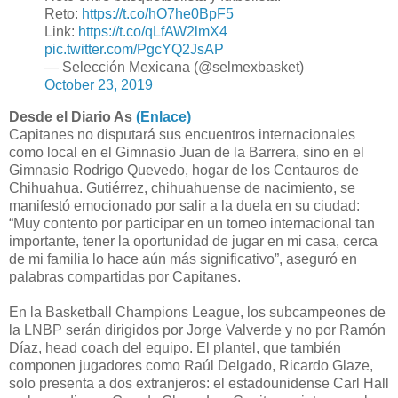
Reto:
https://t.co/hO7he0BpF5
Link:
https://t.co/qLfAW2lmX4
pic.twitter.com/PgcYQ2JsAP
— Selección Mexicana (@selmexbasket)
October 23, 2019
Desde el Diario As
(Enlace)
Capitanes no disputará sus encuentros internacionales
como local en el Gimnasio Juan de la Barrera, sino en el
Gimnasio Rodrigo Quevedo, hogar de los Centauros de
Chihuahua. Gutiérrez, chihuahuense de nacimiento, se
manifestó emocionado por salir a la duela en su ciudad:
“Muy contento por participar en un torneo internacional tan
importante, tener la oportunidad de jugar en mi casa, cerca
de mi familia lo hace aún más significativo”, aseguró en
palabras compartidas por Capitanes.
En la Basketball Champions League, los subcampeones de
la LNBP serán dirigidos por Jorge Valverde y no por Ramón
Díaz, head coach del equipo. El plantel, que también
componen jugadores como Raúl Delgado, Ricardo Glaze,
solo presenta a dos extranjeros: el estadounidense Carl Hall